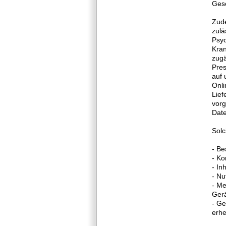
Ges
Zude
zulä
Psyc
Kran
zugä
Pres
auf 
Onli
Lief
vorg
Date
Solc
- Be
- Ko
- In
- Nu
- Me
Gerä
- Ge
erh