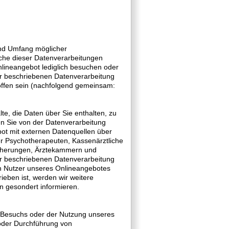
und Umfang möglicher
he dieser Datenverarbeitungen
nlineangebot lediglich besuchen oder
er beschriebenen Datenverarbeitung
offen sein (nachfolgend gemeinsam:
te, die Daten über Sie enthalten, zu
nen Sie von der Datenverarbeitung
ebot mit externen Datenquellen über
er Psychotherapeuten, Kassenärztliche
icherungen, Ärztekammern und
ier beschriebenen Datenverarbeitung
h Nutzer unseres Onlineangebotes
ieben ist, werden wir weitere
n gesondert informieren.
s Besuchs oder der Nutzung unseres
 oder Durchführung von