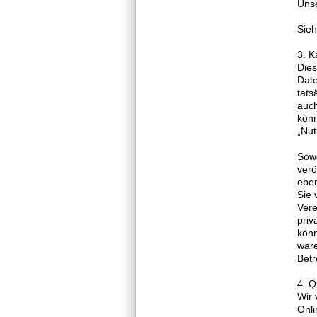
Unse
Sieh
3. K
Dies
Dat
tats
auch
könn
„Nut
Sowe
verö
eben
Sie 
Vere
priv
könn
ware
Betr
4. Q
Wir 
Onli