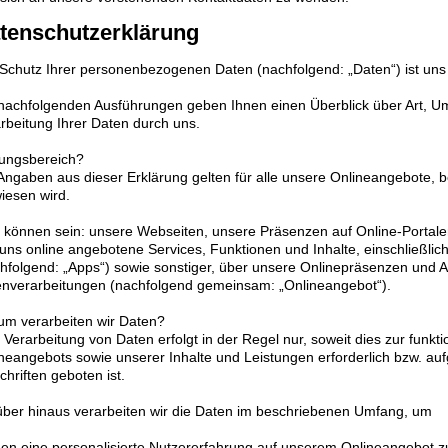
tenschutzerklärung
Schutz Ihrer personenbezogenen Daten (nachfolgend: „Daten“) ist uns 
nachfolgenden Ausführungen geben Ihnen einen Überblick über Art, 
rbeitung Ihrer Daten durch uns.
ungsbereich?
Angaben aus dieser Erklärung gelten für alle unsere Onlineangebote, b
iesen wird.
 können sein: unsere Webseiten, unsere Präsenzen auf Online-Portalen D
uns online angebotene Services, Funktionen und Inhalte, einschließlich
hfolgend: „Apps“) sowie sonstiger, über unsere Onlinepräsenzen und Ap
nverarbeitungen (nachfolgend gemeinsam: „Onlineangebot“).
m verarbeiten wir Daten?
 Verarbeitung von Daten erfolgt in der Regel nur, soweit dies zur funkt
neangebots sowie unserer Inhalte und Leistungen erforderlich bzw. aufg
chriften geboten ist.
ber hinaus verarbeiten wir die Daten im beschriebenen Umfang, um
nen eine personalisierte Nutzererfahrung auf unserem Onlineangebot zu