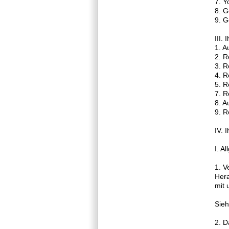
7. Y
8. 
9. 
III.
1. A
2. R
3. R
4. R
5. R
7. R
8. A
9. R
IV. 
I. A
1. V
Hera
mit 
Sieh
2. D