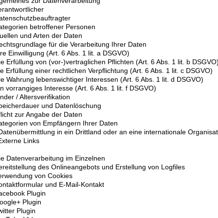
llgemeines zur Datenverarbeitung
erantwortlicher
atenschutzbeauftragter
ategorien betroffener Personen
uellen und Arten der Daten
echtsgrundlage für die Verarbeitung Ihrer Daten
hre Einwilligung (Art. 6 Abs. 1 lit. a DSGVO)
ie Erfüllung von (vor-)vertraglichen Pflichten (Art. 6 Abs. 1 lit. b DSGVO
ie Erfüllung einer rechtlichen Verpflichtung (Art. 6 Abs. 1 lit. c DSGVO)
ie Wahrung lebenswichtiger Interessen (Art. 6 Abs. 1 lit. d DSGVO)
in vorrangiges Interesse (Art. 6 Abs. 1 lit. f DSGVO)
inder / Altersverifikation
peicherdauer und Datenlöschung
flicht zur Angabe der Daten
ategorien von Empfängern Ihrer Daten
Datenübermittlung in ein Drittland oder an eine internationale Organisa
Externe Links
Die Datenverarbeitung im Einzelnen
ereitstellung des Onlineangebots und Erstellung von Logfiles
Verwendung von Cookies
ontaktformular und E-Mail-Kontakt
acebook Plugin
oogle+ Plugin
witter Plugin