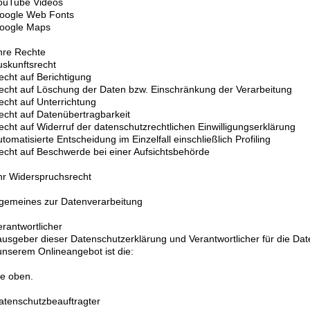
ouTube Videos
Google Web Fonts
Google Maps
 Ihre Rechte
uskunftsrecht
echt auf Berichtigung
echt auf Löschung der Daten bzw. Einschränkung der Verarbeitung
echt auf Unterrichtung
echt auf Datenübertragbarkeit
echt auf Widerruf der datenschutzrechtlichen Einwilligungserklärung
utomatisierte Entscheidung im Einzelfall einschließlich Profiling
echt auf Beschwerde bei einer Aufsichtsbehörde
Ihr Widerspruchsrecht
llgemeines zur Datenverarbeitung
erantwortlicher
usgeber dieser Datenschutzerklärung und Verantwortlicher für die 
unserem Onlineangebot ist die:
e oben.
atenschutzbeauftragter