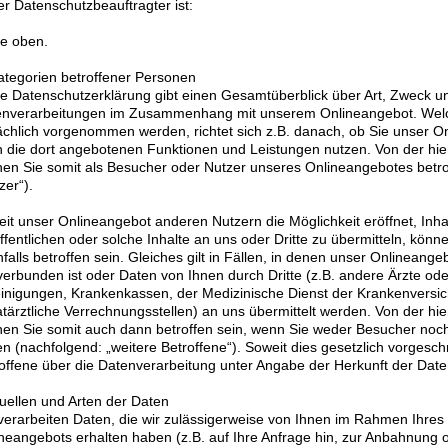
r Datenschutzbeauftragter ist:
e oben.
ategorien betroffener Personen
e Datenschutzerklärung gibt einen Gesamtüberblick über Art, Zweck 
enverarbeitungen im Zusammenhang mit unserem Onlineangebot. Welc
ächlich vorgenommen werden, richtet sich z.B. danach, ob Sie unser O
 die dort angebotenen Funktionen und Leistungen nutzen. Von der hi
en Sie somit als Besucher oder Nutzer unseres Onlineangebotes betr
zer“).
it unser Onlineangebot anderen Nutzern die Möglichkeit eröffnet, Inhal
ffentlichen oder solche Inhalte an uns oder Dritte zu übermitteln, kön
falls betroffen sein. Gleiches gilt in Fällen, in denen unser Onlineang
verbunden ist oder Daten von Ihnen durch Dritte (z.B. andere Ärzte od
inigungen, Krankenkassen, der Medizinische Dienst der Krankenvers
atärztliche Verrechnungsstellen) an uns übermittelt werden. Von der h
en Sie somit auch dann betroffen sein, wenn Sie weder Besucher noc
n (nachfolgend: „weitere Betroffene“). Soweit dies gesetzlich vorgeschr
offene über die Datenverarbeitung unter Angabe der Herkunft der Date
uellen und Arten der Daten
verarbeiten Daten, die wir zulässigerweise von Ihnen im Rahmen Ihre
neangebots erhalten haben (z.B. auf Ihre Anfrage hin, zur Anbahnung