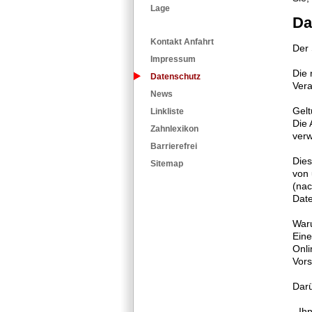
Lage
Da
Kontakt Anfahrt
Der 
Impressum
Die 
Datenschutz
Vera
News
Gelt
Linkliste
Die 
Zahnlexikon
verw
Barrierefrei
Dies
Sitemap
von 
(nac
Date
Waru
Eine
Onli
Vors
Darü
- Ih