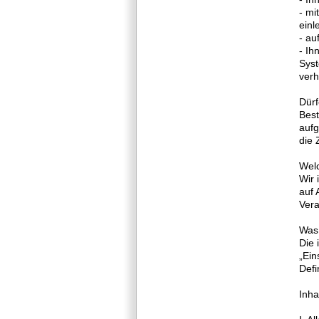
- mi
einl
- au
- Ih
Syst
verh
Dürf
Best
aufg
die 
Wel
Wir 
auf 
Vera
Was 
Die 
„Ein
Defi
Inha