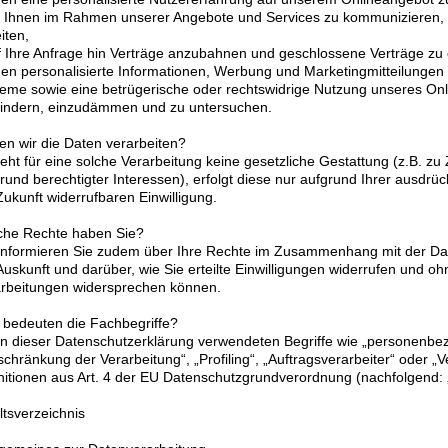
t Ihnen im Rahmen unserer Angebote und Services zu kommunizieren,
eiten,
f Ihre Anfrage hin Verträge anzubahnen und geschlossene Verträge zu e
nen personalisierte Informationen, Werbung und Marketingmitteilungen a
eme sowie eine betrügerische oder rechtswidrige Nutzung unseres On
indern, einzudämmen und zu untersuchen.
en wir die Daten verarbeiten?
eht für eine solche Verarbeitung keine gesetzliche Gestattung (z.B. zu
rund berechtigter Interessen), erfolgt diese nur aufgrund Ihrer ausdrüc
Zukunft widerrufbaren Einwilligung.
che Rechte haben Sie?
informieren Sie zudem über Ihre Rechte im Zusammenhang mit der Dat
Auskunft und darüber, wie Sie erteilte Einwilligungen widerrufen und ohn
rbeitungen widersprechen können.
bedeuten die Fachbegriffe?
in dieser Datenschutzerklärung verwendeten Begriffe wie „personenbe
schränkung der Verarbeitung“, „Profiling“, „Auftragsverarbeiter“ oder „
nitionen aus Art. 4 der EU Datenschutzgrundverordnung (nachfolgend
ltsverzeichnis