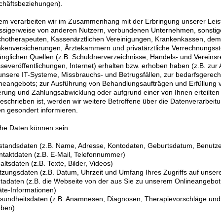
chäftsbeziehungen).
m verarbeiten wir im Zusammenhang mit der Erbringung unserer Leist
ssigerweise von anderen Nutzern, verbundenen Unternehmen, sonstige
hotherapeuten, Kassenärztlichen Vereinigungen, Krankenkassen, dem 
kenversicherungen, Ärztekammern und privatärztliche Verrechnungsstel
nglichen Quellen (z.B. Schuldnerverzeichnisse, Handels- und Vereinsr
severöffentlichungen, Internet) erhalten bzw. erhoben haben (z.B. zur
unsere IT-Systeme, Missbrauchs- und Betrugsfällen, zur bedarfsgerec
neangebots; zur Ausführung von Behandlungsaufträgen und Erfüllung vo
erung und Zahlungsabwicklung oder aufgrund einer von Ihnen erteilten E
eschrieben ist, werden wir weitere Betroffene über die Datenverarbeit
n gesondert informieren.
he Daten können sein:
standsdaten (z.B. Name, Adresse, Kontodaten, Geburtsdatum, Benutz
ntaktdaten (z.B. E-Mail, Telefonnummer)
haltsdaten (z.B. Texte, Bilder, Videos)
tzungsdaten (z.B. Datum, Uhrzeit und Umfang Ihres Zugriffs auf unser
tadaten (z.B. die Webseite von der aus Sie zu unserem Onlineangebo
te-Informationen)
sundheitsdaten (z.B. Anamnesen, Diagnosen, Therapievorschläge und 
eben)