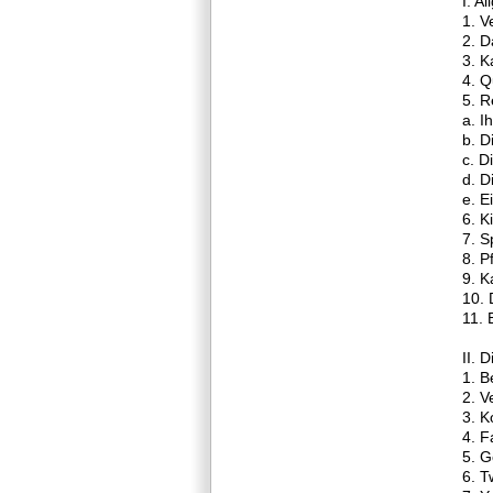
I. A
1. V
2. D
3. K
4. Q
5. R
a. I
b. D
c. D
d. D
e. E
6. K
7. S
8. P
9. K
10. 
11. 
II. 
1. B
2. 
3. K
4. F
5. G
6. T